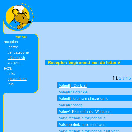
menu
recepten
laatste
per categorie
alfabetisch
Recepten beginnend met de letter V
zoeken
extra
links
[
1
2
3
4
5
gastenboek
info
Valentijn Cocktail
Valentijns drankje
Valentijns pasta met roze saus
Valentijnssoep
Valery's Kleine Parijse Wafeltjes
Valse reebok in rozijnensaus
Valse reebok in rozijnensaus
Valse reebok in rozijnensaus uit Meer