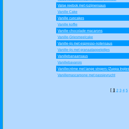
Valse reebok met rozijnensaus
Vanille Cake
Vanille cupcakes
Vanille koffie
Vanille-chocolade-macarons
Vanille-Griesmeelcake
Vanille-ijs met espresso-notensaus
Vanille-ijs met granaatappelpitjes
Vanillebanaansaus
Vanillebavarois
Vanillecréme met lange vingers (Zuppa Ingle
Vanillemascarpone met passievrucht
[
1
2
3
4
5