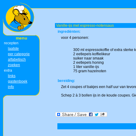
Vanille-ijs met espresso-notensaus
ingrediënten:
menu
voor 4 personen:
recepten
laatste
300 ml espressokoffie of extra sterke k
per categorie
2 eetlepels koffielikeur
suiker naar smaak
alfabetisch
2 eetlepels honing
zoeken
1 liter vanille-ijs
extra
75 gram hazelnoten
links
bereiding:
gastenboek
info
Zet 4 coupes of bakjes een half uur van tevo
Schep 2 à 3 bollen ijs in de koude coupes. G