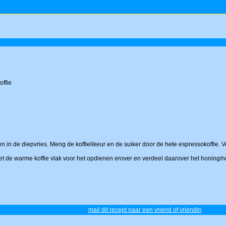
offie
ren in de diepvries. Meng de koffielikeur en de suiker door de hete espressokoffie
iet de warme koffie vlak voor het opdienen erover en verdeel daarover het honing/
mail dit recept naar een vriend of vriendin