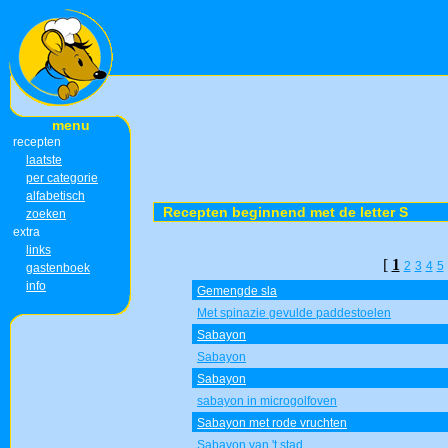
menu
recepten
laatste
per categorie
alfabetisch
Recepten beginnend met de letter S
zoeken
extra
links
[
1
2
3
4
5
gastenboek
info
Gemengde sla
Met spinazie gevulde paddestoelen
Sabayon
Sabayon
Sabayon
sabayon in microgolfoven
Sabayon met rode vruchten
Sabayon van 't stad