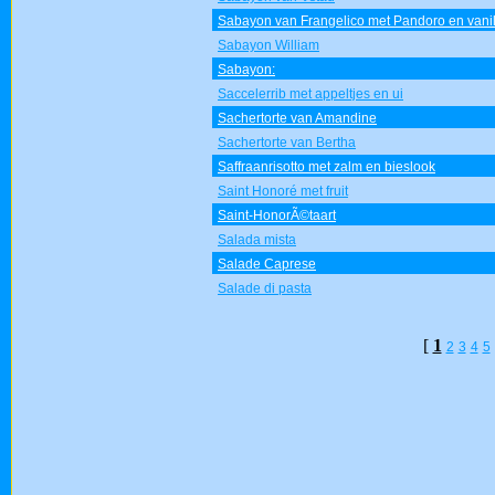
Sabayon van Frangelico met Pandoro en vanill
Sabayon William
Sabayon:
Saccelerrib met appeltjes en ui
Sachertorte van Amandine
Sachertorte van Bertha
Saffraanrisotto met zalm en bieslook
Saint Honoré met fruit
Saint-HonorÃ©taart
Salada mista
Salade Caprese
Salade di pasta
[
1
2
3
4
5