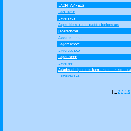
JACHTWAFELS
Jack Rose
Jagersaus
Jagersbiefstuk met paddestoelensaus
jagerschotel
Jagersreebout
Jagersschotel
Jagersschotel
Jagerssoep
Jagertee
Jakobsschelpen met komkommer en koraals
Jamaicacake
[
1
2
3
4
5