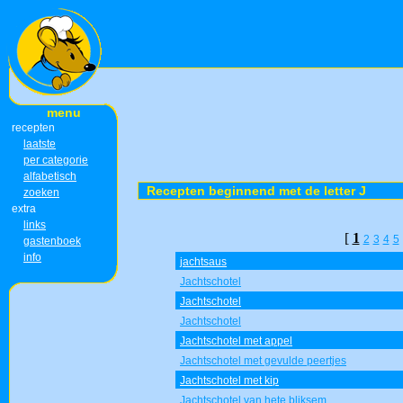
menu
recepten
laatste
per categorie
alfabetisch
Recepten beginnend met de letter J
zoeken
extra
links
[
1
2
3
4
5
gastenboek
info
jachtsaus
Jachtschotel
Jachtschotel
Jachtschotel
Jachtschotel met appel
Jachtschotel met gevulde peertjes
Jachtschotel met kip
Jachtschotel van hete bliksem