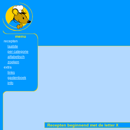
menu
recepten
laatste
per categorie
alfabetisch
zoeken
extra
links
gastenboek
info
Recepten beginnend met de letter X