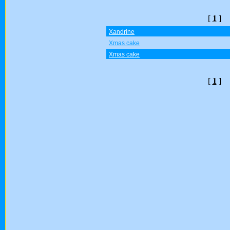
[
1
]
Xandrine
Xmas cake
Xmas cake
[
1
]