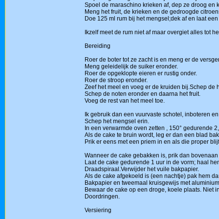
Spoel de maraschino krieken af, dep ze droog en kn
Meng het fruit, de krieken en de gedroogde citroen
Doe 125 ml rum bij het mengsel;dek af en laat een 
Ikzelf meet de rum niet af maar overgiet alles tot he
Bereiding
Roer de boter tot ze zacht is en meng er de versger
Meng geleidelijk de suiker eronder.
Roer de opgeklopte eieren er rustig onder.
Roer de stroop eronder.
Zeef het meel en voeg er de kruiden bij.Schep de h
Schep de noten eronder en daarna het fruit.
Voeg de rest van het meel toe.
Ik gebruik dan een vuurvaste schotel, inboteren e
Schep het mengsel erin.
In een verwarmde oven zetten , 150° gedurende 2,5
Als de cake te bruin wordt, leg er dan een blad ba
Prik er eens met een priem in en als die proper blijf
Wanneer de cake gebakken is, prik dan bovenaan m
Laat de cake gedurende 1 uur in de vorm; haal hem
Draadspiraal.Verwijder het vuile bakpapier.
Als de cake afgekoeld is (een nachtje) pak hem da
Bakpapier en tweemaal kruisgewijs met aluminiumf
Bewaar de cake op een droge, koele plaats. Niet 
Doordringen.
Versiering