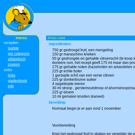
menu
Xmas cake
recepten
ingrediënten:
laatste
750 gr gedroogd fruit, een mengeling
per categorie
150 gr maraschino krieken
50 gr gedroogde en gehakte citroenschil (te koop i
alfabetisch
donkere rum, het recept geeft 175 ml maar dan proe
zoeken
175 gr gehakte noten (hazelnoten en amandelen zo
extra
225 gr echte boter
links
1 geraspte schil van een verse citroen
225 gr donkerbruine suiker
gastenboek
4 opgeklopte eieren
info
30 ml stroop , gerstemoutstroop of ahornsiroop(ma
225 gr bloem
10 ml gemalen kruiden (kaneel)
bereiding:
Normaal begin je er aan rond 1 november
Voorbereiding
Knip het gedroogd fruit in stukjes en verwijder de 