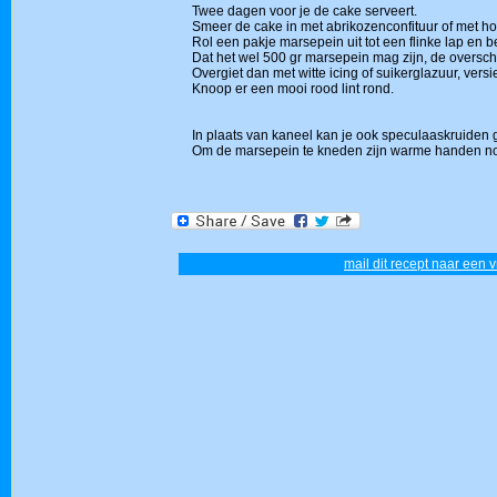
Twee dagen voor je de cake serveert.
Smeer de cake in met abrikozenconfituur of met ho
Rol een pakje marsepein uit tot een flinke lap en b
Dat het wel 500 gr marsepein mag zijn, de overschot
Overgiet dan met witte icing of suikerglazuur, versier
Knoop er een mooi rood lint rond.
In plaats van kaneel kan je ook speculaaskruiden 
Om de marsepein te kneden zijn warme handen no
mail dit recept naar een v