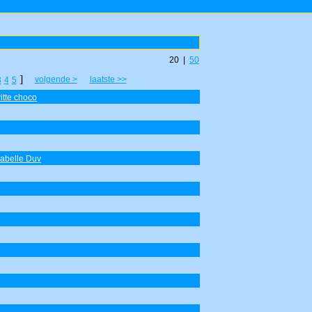
20 |
50
]
volgende >
laatste >>
3
4
5
itte choco
sabelle Duv