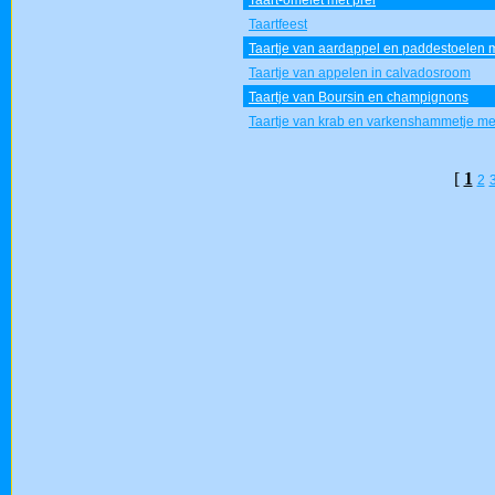
Taart-omelet met prei
Taartfeest
Taartje van aardappel en paddestoelen m
Taartje van appelen in calvadosroom
Taartje van Boursin en champignons
Taartje van krab en varkenshammetje me
[
1
2