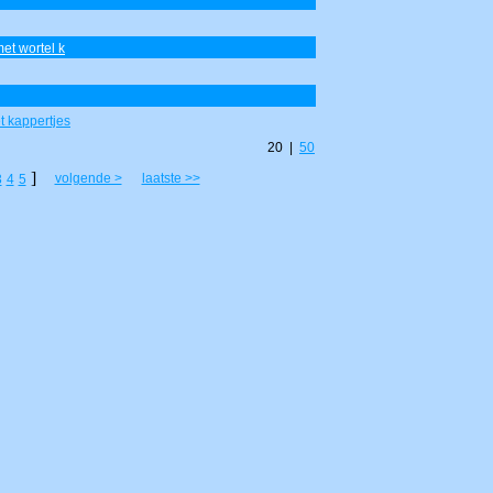
et wortel k
t kappertjes
20 |
50
]
volgende >
laatste >>
3
4
5