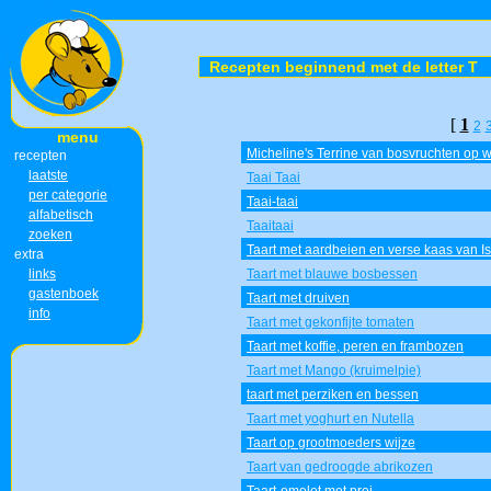
Recepten beginnend met de letter T
[
1
2
menu
Micheline's Terrine van bosvruchten op w
recepten
laatste
Taai Taai
per categorie
Taai-taai
alfabetisch
Taaitaai
zoeken
Taart met aardbeien en verse kaas van I
extra
links
Taart met blauwe bosbessen
gastenboek
Taart met druiven
info
Taart met gekonfijte tomaten
Taart met koffie, peren en frambozen
Taart met Mango (kruimelpie)
taart met perziken en bessen
Taart met yoghurt en Nutella
Taart op grootmoeders wijze
Taart van gedroogde abrikozen