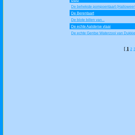
DBU
De behekste pompoentaart (Halloween
De Berentaart
De blote billen van...
De echte Aalsterse vlaai
De echte Gentse Waterzooi van Dukki
[
1
2