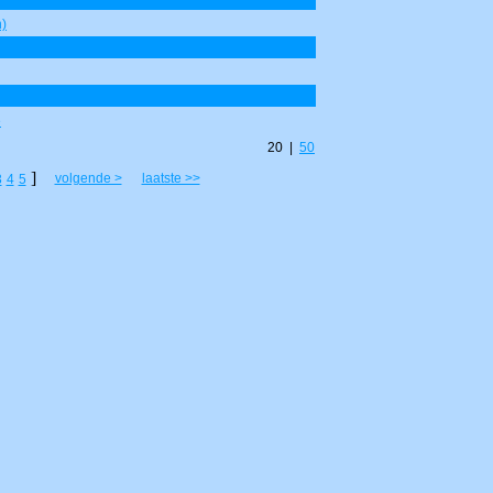
)
e
20 |
50
]
volgende >
laatste >>
3
4
5