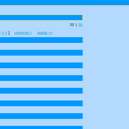
20 |
50
]
volgende >
laatste >>
3
4
5