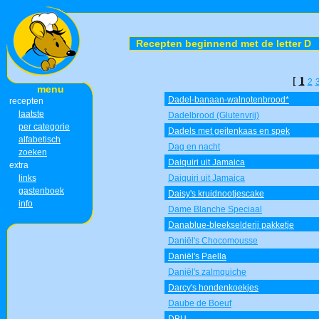
Recepten beginnend met de letter D
[
1
2
menu
Dadel-banaan-walnotenbrood*
recepten
laatste
Dadelbrood (Glutenvrij)
per categorie
Dadels met geitenkaas en spek
alfabetisch
Dag en nacht
zoeken
Daiquiri uit Jamaica
extra
links
Daiquiri uit Jamaica
gastenboek
Daisy's kruidnootjescake
info
Dame Blanche Speciaal
Danablue-bleekselderij pakketje
Daniël's Chocomousse
Daniël's Paella
Daniël's zalmquiche
Darcy's hondenkoekjes
Daube de Boeuf