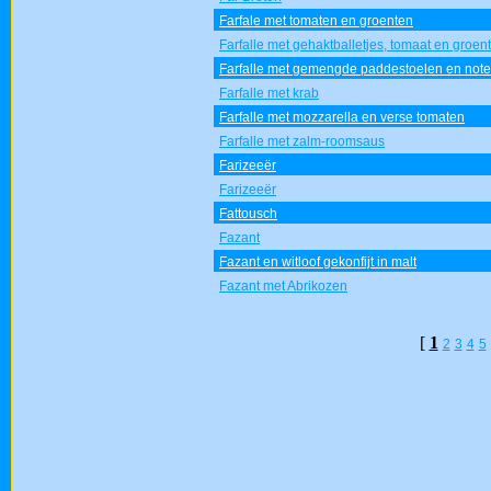
Farfale met tomaten en groenten
Farfalle met gehaktballetjes, tomaat en groen
Farfalle met gemengde paddestoelen en not
Farfalle met krab
Farfalle met mozzarella en verse tomaten
Farfalle met zalm-roomsaus
Farizeeër
Farizeeër
Fattousch
Fazant
Fazant en witloof gekonfijt in malt
Fazant met Abrikozen
[
1
2
3
4
5