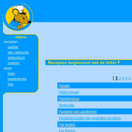
menu
recepten
laatste
per categorie
alfabetisch
Recepten beginnend met de letter F
zoeken
extra
links
[
1
2
3
4
5
gastenboek
info
Falafel
Fallen Angel
Familiepizza
fantacake
Fantasie van aardbeien
Fantasieschotel van groenten en vlees
Far breton
Far Breton