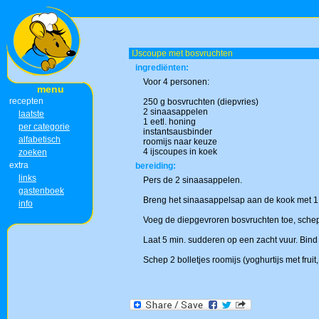
IJscoupe met bosvruchten
ingrediënten:
Voor 4 personen:
menu
recepten
250 g bosvruchten (diepvries)
2 sinaasappelen
laatste
1 eetl. honing
per categorie
instantsausbinder
alfabetisch
roomijs naar keuze
4 ijscoupes in koek
zoeken
extra
bereiding:
links
Pers de 2 sinaasappelen.
gastenboek
Breng het sinaasappelsap aan de kook met 1 
info
Voeg de diepgevroren bosvruchten toe, sche
Laat 5 min. sudderen op een zacht vuur. Bind 
Schep 2 bolletjes roomijs (yoghurtijs met fruit