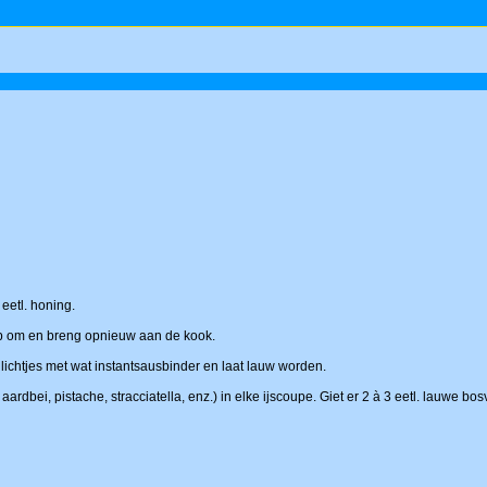
eetl. honing.
p om en breng opnieuw aan de kook.
lichtjes met wat instantsausbinder en laat lauw worden.
, aardbei, pistache, stracciatella, enz.) in elke ijscoupe. Giet er 2 à 3 eetl. lauwe b