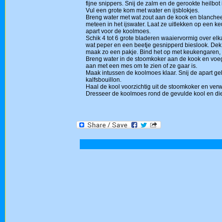
fijne snippers. Snij de zalm en de gerookte heilb
Vul een grote kom met water en ijsblokjes.
Breng water met wat zout aan de kook en blanchee
meteen in het ijswater. Laat ze uitlekken op een
apart voor de koolmoes.
Schik 4 tot 6 grote bladeren waaiervormig over elk
wat peper en een beetje gesnipperd bieslook. Dek a
maak zo een pakje. Bind het op met keukengaren, zo
Breng water in de stoomkoker aan de kook en voeg er
aan met een mes om te zien of ze gaar is.
Maak intussen de koolmoes klaar. Snij de apart ge
kalfsbouillon.
Haal de kool voorzichtig uit de stoomkoker en verw
Dresseer de koolmoes rond de gevulde kool en di