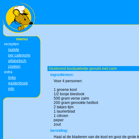
menu
recepten
laatste
per categorie
alfabetisch
zoeken
Gestoomd koolpakketje gevuld met zalm
extra
ingrediënten:
links
Voor 4 personen:
gastenboek
info
1 groene kool
1/2 bosje bieslook
500 gram verse zalm
200 gram gerookte heilbot
2 takjes tijm
1 laurierblad
1 citroen
peper
zout
bereiding:
Haal al de bladeren van de kool en gooi de grote