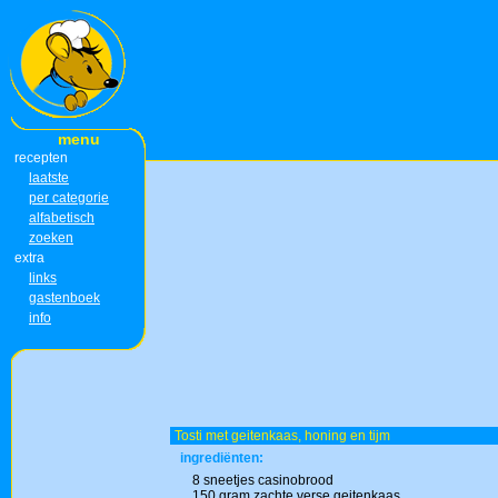
menu
recepten
laatste
per categorie
alfabetisch
zoeken
extra
links
gastenboek
info
Tosti met geitenkaas, honing en tijm
ingrediënten:
8 sneetjes casinobrood
150 gram zachte verse geitenkaas