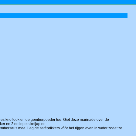
entjes knoflook en de gemberpoeder toe. Giet deze marinade over de
ker en 2 eetlepels ketjap en
embersaus mee. Leg de satéprikkers vóór het rijgen even in water zodat ze