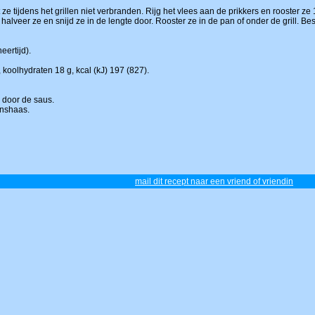
e tijdens het grillen niet verbranden. Rijg het vlees aan de prikkers en rooster ze 1
halveer ze en snijd ze in de lengte door. Rooster ze in de pan of onder de grill. B
eertijd).
 koolhydraten 18 g, kcal (kJ) 197 (827).
s door de saus.
enshaas.
mail dit recept naar een vriend of vriendin