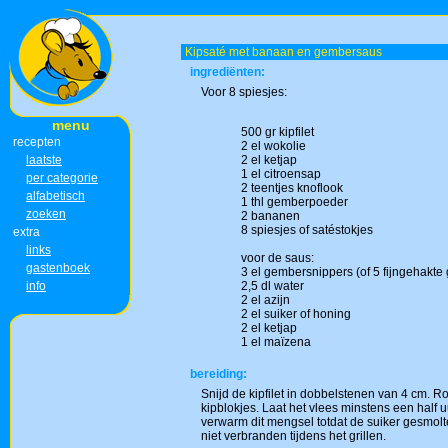
Kipsaté met banaan en gembersaus
ingrediënten:
Voor 8 spiesjes:
menu
500 gr kipfilet
recepten
2 el wokolie
laatste
2 el ketjap
1 el citroensap
per categorie
2 teentjes knoflook
alfabetisch
1 thl gemberpoeder
zoeken
2 bananen
8 spiesjes of satéstokjes
extra
links
voor de saus:
gastenboek
3 el gembersnippers (of 5 fijngehakte
info
2,5 dl water
2 el azijn
2 el suiker of honing
2 el ketjap
1 el maïzena
bereiding:
Snijd de kipfilet in dobbelstenen van 4 cm. R
kipblokjes. Laat het vlees minstens een half 
verwarm dit mengsel totdat de suiker gesmolt
niet verbranden tijdens het grillen.