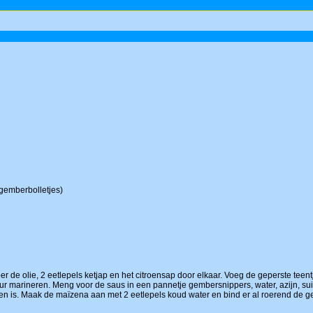
 gemberbolletjes)
oer de olie, 2 eetlepels ketjap en het citroensap door elkaar. Voeg de geperste te
uur marineren. Meng voor de saus in een pannetje gembersnippers, water, azijn, sui
en is. Maak de maïzena aan met 2 eetlepels koud water en bind er al roerend de g