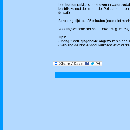
Leg houten prikkers eerst even in water zodat z
bestrijk ze met de marinade. Pel de bananen, 
de saté.
Bereidingstijd: ca. 25 minuten (exclusief marin
Voedingswaarde per spies: eiwit 20 g, vet 5 g,
Tips:
• Meng 2 eetl. fijngehakte ongezouten pinda'
• Vervang de kipfilet door kalkoenfilet of vark