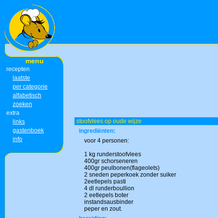
menu
recepten
laatste
per categorie
alfabetisch
zoeken
extra
stoofvlees op oude wijze
links
gastenboek
ingrediënten:
info
voor 4 personen:
1 kg runderstoofvlees
400gr schorseneren
400gr peulbonen(flageolets)
2 sneden peperkoek zonder suiker
2eetlepels pasti
4 dl runderboullion
2 eetlepels boter
instandsausbinder
peper en zout.