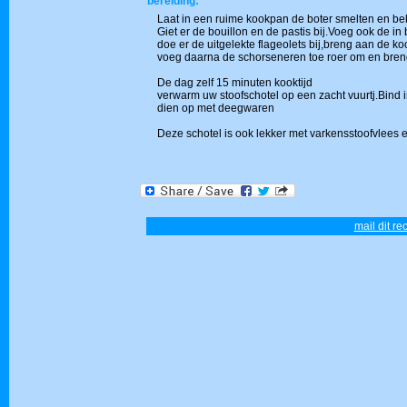
bereiding:
Laat in een ruime kookpan de boter smelten en bek
Giet er de bouillon en de pastis bij.Voeg ook de 
doe er de uitgelekte flageolets bij,breng aan de k
voeg daarna de schorseneren toe roer om en breng 
De dag zelf 15 minuten kooktijd
verwarm uw stoofschotel op een zacht vuurtj.Bind 
dien op met deegwaren
Deze schotel is ook lekker met varkensstoofvlees 
mail dit re