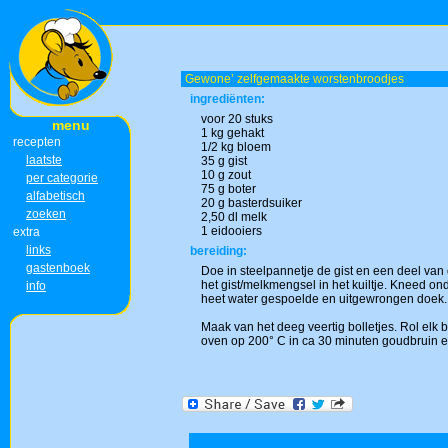
Gewone’ zelfgemaakte worstenbroodjes
ingrediënten:
voor 20 stuks
menu
1 kg gehakt
recepten
1/2 kg bloem
laatste
35 g gist
10 g zout
per categorie
75 g boter
alfabetisch
20 g basterdsuiker
zoeken
2,50 dl melk
1 eidooiers
extra
links
bereiding:
gastenboek
Doe in steelpannetje de gist en een deel van 
het gist/melkmengsel in het kuiltje. Kneed on
info
heet water gespoelde en uitgewrongen doek.
Maak van het deeg veertig bolletjes. Rol elk 
oven op 200° C in ca 30 minuten goudbruin e