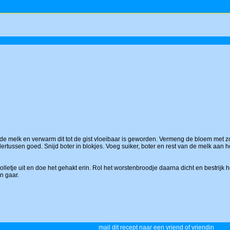
de melk en verwarm dit tot de gist vloeibaar is geworden. Vermeng de bloem met zout
dertussen goed. Snijd boter in blokjes. Voeg suiker, boter en rest van de melk aan 
bolletje uit en doe het gehakt erin. Rol het worstenbroodje daarna dicht en bestri
n gaar.
mail dit recept naar een vriend of vriendin