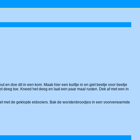
 en doe dit in een kom. Maak hier een kuiltje in en giet beetje voor beetje
het deeg toe. Kneed het deeg en laat een paar maal rusten. Dek af met een in
jk het met de geklopte eidooiers. Bak de worstenbroodjes in een voorverwarmde