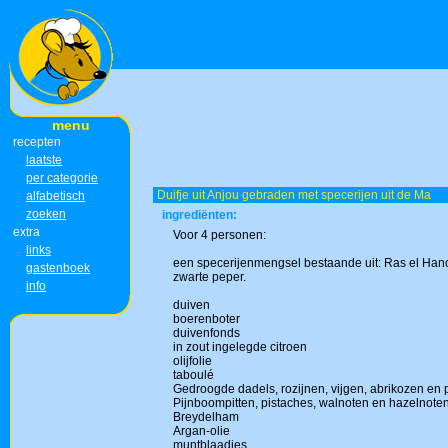
menu
recepten
laatste
per categorie
Duifje uit Anjou gebraden met specerijen uit de Ma
alfabetisch
zoeken
ingrediënten:
extra
Voor 4 personen:
links
een specerijenmengsel bestaande uit: Ras el Hano
gastenboek
zwarte peper.
info
duiven
boerenboter
duivenfonds
in zout ingelegde citroen
olijfolie
taboulé
Gedroogde dadels, rozijnen, vijgen, abrikozen en
Pijnboompitten, pistaches, walnoten en hazelnote
Breydelham
Argan-olie
muntblaadjes