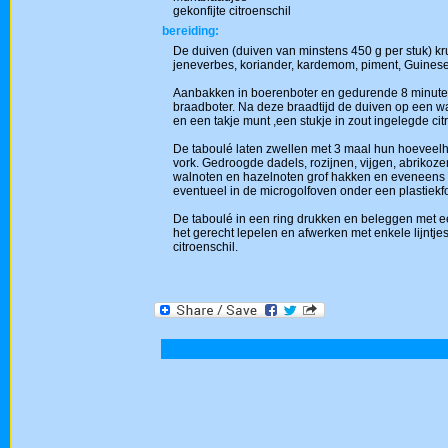
gekonfijte citroenschil
bereiding:
De duiven (duiven van minstens 450 g per stuk) kr
jeneverbes, koriander, kardemom, piment, Guinese
Aanbakken in boerenboter en gedurende 8 minuten 
braadboter. Na deze braadtijd de duiven op een w
en een takje munt ,een stukje in zout ingelegde c
De taboulé laten zwellen met 3 maal hun hoeveelh
vork. Gedroogde dadels, rozijnen, vijgen, abrikoze
walnoten en hazelnoten grof hakken en eveneens 
eventueel in de microgolfoven onder een plastiekfo
De taboulé in een ring drukken en beleggen met e
het gerecht lepelen en afwerken met enkele lijntje
citroenschil.