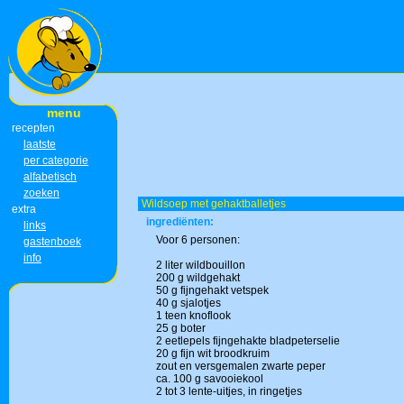
menu
recepten
laatste
per categorie
alfabetisch
zoeken
Wildsoep met gehaktballetjes
extra
ingrediënten:
links
Voor 6 personen:
gastenboek
info
2 liter wildbouillon
200 g wildgehakt
50 g fijngehakt vetspek
40 g sjalotjes
1 teen knoflook
25 g boter
2 eetlepels fijngehakte bladpeterselie
20 g fijn wit broodkruim
zout en versgemalen zwarte peper
ca. 100 g savooiekool
2 tot 3 lente-uitjes, in ringetjes