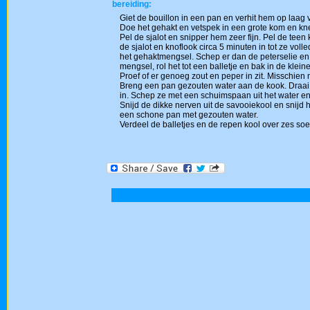
bereiding:
Giet de bouillon in een pan en verhit hem op laag 
Doe het gehakt en vetspek in een grote kom en k
Pel de sjalot en snipper hem zeer fijn. Pel de teen
de sjalot en knoflook circa 5 minuten in tot ze vol
het gehaktmengsel. Schep er dan de peterselie en
mengsel, rol het tot een balletje en bak in de klei
Proef of er genoeg zout en peper in zit. Misschien
Breng een pan gezouten water aan de kook. Draai he
in. Schep ze met een schuimspaan uit het water e
Snijd de dikke nerven uit de savooiekool en snijd h
een schone pan met gezouten water.
Verdeel de balletjes en de repen kool over zes soe