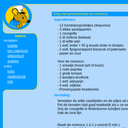
Tong met groentetoetje en romesco
ingrediënten:
- 12 hondstongrolletjes (diepvries)
- 3 dikke aardappelen
- 1 courgette
menu
- 2 dl visfond (bokaal)
recepten
- 1 dl witte wijn
- 1 eetl. boter + 50 g koude boter in blokjes
laatste
- 2 eetl. fijngesnipperd bieslook of peterselie
per categorie
- peper en zout
alfabetisch
zoeken
Voor de romesco:
- 1 sneetje brood (wit of bruin)
extra
- 1 rode paprika
links
- 1 grote tomaat
gastenboek
- 2 teentjes knoflook
- 1 eetl. wijnazijn
info
- 4 eetl. olijfolie
- Provençaalse kruidenmix
bereiding:
Verwijder de witte zaadlijsten en de pitjes uit 
Pel de tomaten (dat gaat makkelijk als u ze ee
Snij de courgette in flinterdunne schijfjes (voo
Hak de look fijn.
Maak de romesco 1 à 2 u vooraf (5 min.)