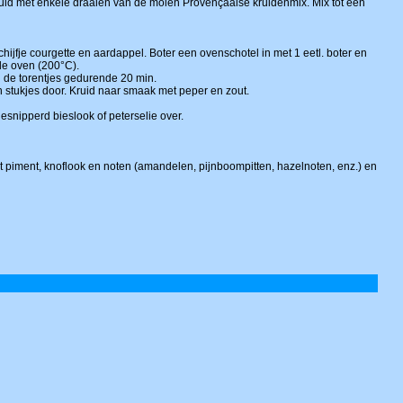
 Kruid met enkele draaien van de molen Provençaalse kruidenmix. Mix tot een
hijfje courgette en aardappel. Boter een ovenschotel in met 1 eetl. boter en
de oven (200°C).
bij de torentjes gedurende 20 min.
in stukjes door. Kruid naar smaak met peper en zout.
gesnipperd bieslook of peterselie over.
t piment, knoflook en noten (amandelen, pijnboompitten, hazelnoten, enz.) en