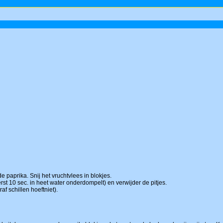
de paprika. Snij het vruchtvlees in blokjes.
rst 10 sec. in heet water onderdompelt) en verwijder de pitjes.
raf schillen hoeftniet).