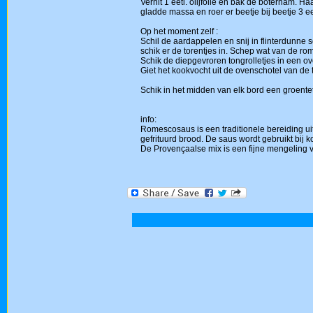
Verhit 1 eetl. olijfolie en bak de boterham. 
gladde massa en roer er beetje bij beetje 3 eetl
Op het moment zelf :
Schil de aardappelen en snij in flinterdunne 
schik er de torentjes in. Schep wat van de r
Schik de diepgevroren tongrolletjes in een ove
Giet het kookvocht uit de ovenschotel van de 
Schik in het midden van elk bord een groenteto
info:
Romescosaus is een traditionele bereiding ui
gefrituurd brood. De saus wordt gebruikt bij 
De Provençaalse mix is een fijne mengeling v