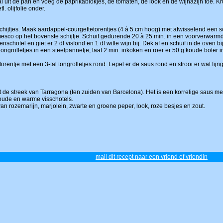
Haal uit de pan en voeg de paprikablokjes, de tomaten, de look en de wijnazijn toe.
. olijfolie onder.
schijfjes. Maak aardappel-courgettetorentjes (4 à 5 cm hoog) met afwisselend een sc
omesco op het bovenste schijfje. Schuif gedurende 20 à 25 min. in een voorverwarm
nschotel en giet er 2 dl visfond en 1 dl witte wijn bij. Dek af en schuif in de oven 
tongrolletjes in een steelpannetje, laat 2 min. inkoken en roer er 50 g koude boter 
rentje met een 3-tal tongrolletjes rond. Lepel er de saus rond en strooi er wat fijn
t de streek van Tarragona (ten zuiden van Barcelona). Het is een korrelige saus me
koude en warme visschotels.
an rozemarijn, marjolein, zwarte en groene peper, look, roze besjes en zout.
mail dit recept naar een vriend of vriendin