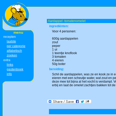
Aardappel -tomatenomelet
ingrediënten:
Voor 4 personen:
menu
recepten
600g aardappelen
laatste
zout
peper
per categorie
1 ui
alfabetisch
1 teentje knoflook
zoeken
3 tomaten
extra
4 eieren
50g boter
links
bereiding:
gastenboek
info
Schil de aardappelen, was ze en kook ze in ee
eieren met een scheutje water, wat zout en pep
deze mee tot bijna al het vocht is verdampt. 
erbij en laat de omelet zachtjes bakken tot d