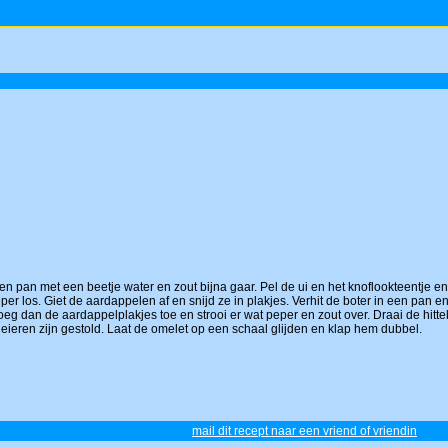
n pan met een beetje water en zout bijna gaar. Pel de ui en het knoflookteentje en
er los. Giet de aardappelen af en snijd ze in plakjes. Verhit de boter in een pan en 
Voeg dan de aardappelplakjes toe en strooi er wat peper en zout over. Draai de hit
e eieren zijn gestold. Laat de omelet op een schaal glijden en klap hem dubbel.
mail dit recept naar een vriend of vriendin