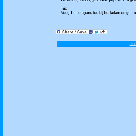
Fazantengoulash, gestoofde paprika's en gekoo
Tip:
Voeg 1 el. oregano toe bij het koken en gebr
mail