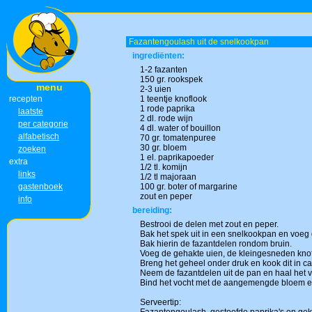
Fazantengoulash uit de snelkookpan
ingrediënten:
1-2 fazanten
150 gr. rookspek
menu
2-3 uien
recepten
1 teentje knoflook
1 rode paprika
laatste
2 dl. rode wijn
per categorie
4 dl. water of bouillon
alfabetisch
70 gr. tomatenpuree
30 gr. bloem
zoeken
1 el. paprikapoeder
extra
1/2 tl. komijn
links
1/2 tl majoraan
gastenboek
100 gr. boter of margarine
zout en peper
info
bereiding:
Bestrooi de delen met zout en peper.
Bak het spek uit in een snelkookpan en voeg 
Bak hierin de fazantdelen rondom bruin.
Voeg de gehakte uien, de kleingesneden knoflo
Breng het geheel onder druk en kook dit in ca
Neem de fazantdelen uit de pan en haal het v
Bind het vocht met de aangemengde bloem en
Serveertip: