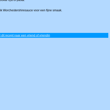
kte rijst of pasta.
uik Worchestershiresauce voor een fijne smaak.
 dit recept naar een vriend of vriendin