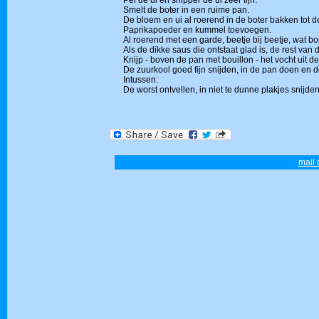
Pel de ui en snipper de ui zeer fijn.
Smelt de boter in een ruime pan.
De bloem en ui al roerend in de boter bakken tot de
Paprikapoeder en kummel toevoegen.
Al roerend met een garde, beetje bij beetje, wat bou
Als de dikke saus die ontstaat glad is, de rest van 
Knijp - boven de pan met bouillon - het vocht uit d
De zuurkool goed fijn snijden, in de pan doen en 
Intussen:
De worst ontvellen, in niet te dunne plakjes snijde
mail 