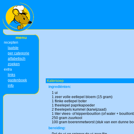
menu
recepten
laatste
per categorie
alfabetisch
zoeken
extra
links
gastenboek
Katersoep
info
ingrediënten:
1 ui
1 zeer volle eetlepel bloem (15 gram)
1 flinke eetlepel boter
1 theelepel paprikapoeder
2 theelepels kummel (karwijzaad)
1 liter vlees- of kippenbouillon (of water + bouillon
250 gram zuurkool
100 gram boerenmetworst (stuk van een dunne bo
bereiding: