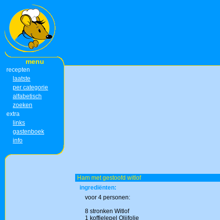
menu
recepten
laatste
per categorie
alfabetisch
zoeken
extra
links
gastenboek
info
Ham met gestoofd witlof
ingrediënten:
voor 4 personen:
8 stronken Witlof
1 koffielepel Olijfolie