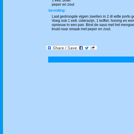
1 eetl. boter
peper en zout
bereiding:
Laat gedroogde vijgen zwellen in 2 dl witte porto
Voeg ook 1 eetl. ciderazijn, 1 koffiel. honing en e
opnieuw in een pan. Bind de saus met het mengsel v
kruid naar smaak met peper en zout.