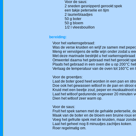
Voor de saus:
2 sneden gesnipperd gerookt spek
een takje peterselie en tijm
2 laurierblaadjes
50 g boter
50 g bloem
1/2 l vleesbouillon
bereiding:
Voor het varkensgebraad:
Was de verse kruiden en wrijf ze samen met peper, zou
Meng er vervolgens de witte wijn onder zodat u e
Met deze marinade bestrijkt u het varkensgebraad l
Omwentel daarna het gebraad met het gerookt spe
Plaats het gebraad in een oven die u op 200°C he
Verlaag de temperatuur van de oven tot 160°C en 
Voor de groentjes:
Laat de boter goed heet worden in een pan en stro
Doe ook het gewassen witloof in de pan en strooi 
Kruid met een beetje zout, peper en muskaatnoot e
Laat het witloof gedurende ongeveer 20 minuten v
Dien het witloof zeer warm op.
Voor de saus:
Fruit het spek samen met de gehakte peterselie, de
Maak van de boter en de bloem een bruine roux en 
Voeg het gefruite spek met de kruiden, maar zonder
Laat het geheel nog 8 minuutjes zachtjes koken.
Roer regelmatig om.