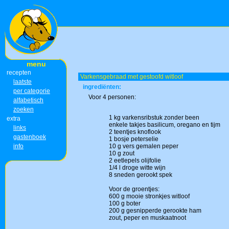
menu
recepten
Varkensgebraad met gestoofd witloof
laatste
ingrediënten:
per categorie
Voor 4 personen:
alfabetisch
zoeken
1 kg varkensribstuk zonder been
extra
enkele takjes basilicum, oregano en tijm
links
2 teentjes knoflook
gastenboek
1 bosje peterselie
info
10 g vers gemalen peper
10 g zout
2 eetlepels olijfolie
1/4 l droge witte wijn
8 sneden gerookt spek
Voor de groentjes:
600 g mooie stronkjes witloof
100 g boter
200 g gesnipperde gerookte ham
zout, peper en muskaatnoot