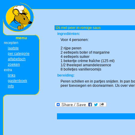
IJs met peer in romige saus
ingrediënten:
menu
Voor 4 personen:
recepten
laatste
2 rijpe peren
2 eetlepels boter of margarine
per categorie
4 eetlepels suiker
alfabetisch
1 bekertje crème fraîche (125 ml)
zoeken
1/2 theelepel amandelessence
8 bolletjes vanilleroomijs
extra
links
bereiding:
gastenboek
Peren schillen en in partjes snijden. In pan
peer toevoegen en doorwarmen. IJs over vier
info