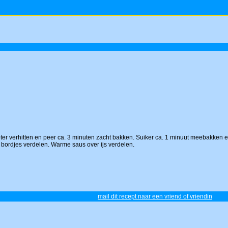
 boter verhitten en peer ca. 3 minuten zacht bakken. Suiker ca. 1 minuut meebakke
 bordjes verdelen. Warme saus over ijs verdelen.
mail dit recept naar een vriend of vriendin