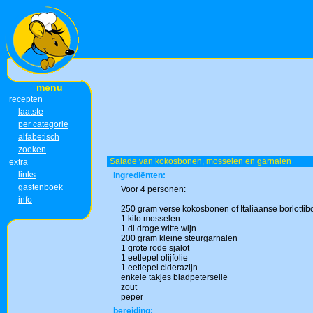
menu
recepten
laatste
per categorie
alfabetisch
zoeken
Salade van kokosbonen, mosselen en garnalen
extra
links
ingrediënten:
gastenboek
Voor 4 personen:
info
250 gram verse kokosbonen of Italiaanse borlotti
1 kilo mosselen
1 dl droge witte wijn
200 gram kleine steurgarnalen
1 grote rode sjalot
1 eetlepel olijfolie
1 eetlepel ciderazijn
enkele takjes bladpeterselie
zout
peper
bereiding: