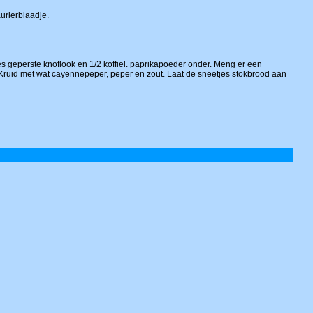
urierblaadje.
jes geperste knoflook en 1/2 koffiel. paprikapoeder onder. Meng er een
). Kruid met wat cayennepeper, peper en zout. Laat de sneetjes stokbrood aan