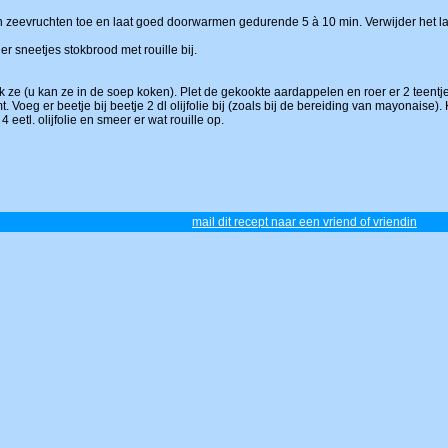
zeevruchten toe en laat goed doorwarmen gedurende 5 à 10 min. Verwijder het la
r sneetjes stokbrood met rouille bij.
ok ze (u kan ze in de soep koken). Plet de gekookte aardappelen en roer er 2 teent
 Voeg er beetje bij beetje 2 dl olijfolie bij (zoals bij de bereiding van mayonaise
 eetl. olijfolie en smeer er wat rouille op.
mail dit recept naar een vriend of vriendin