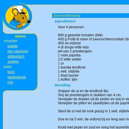
Zeevruchtensoep
ingrediënten:
Voor 4 personen:
800 g gepelde tomaten (blik)
menu
400 g Frutti di mare of zeevruchtencocktail (d
recepten
400 ml visfond
laatste
4 dl droge witte wijn
per categorie
wit van 2 preistengels
1 rode paprika
alfabetisch
1/2 witte selder
zoeken
1 ui
extra
1 teentje knoflook
1 eetl. olijfolie
links
1 blad laurier
gastenboek
1 koffiel. tijm
info
bereiding:
Snipper de ui en de knoflook fijn.
Snij de preistengels in stukken van 4 cm.
Verwijder de draden uit de selder en snij in s
Verwijder de pitten en zaadlijsten uit de papri
Stoof de ui met de look glazig in 1 eetl. olijfo
Doe er na 5 min. de visfond bij en leng aan me
Kruid met peper en zout en voeg het laurierbl