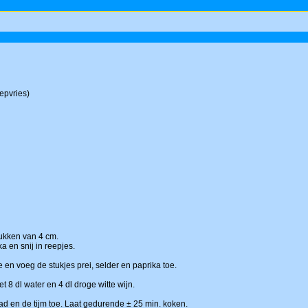
iepvries)
tukken van 4 cm.
ka en snij in reepjes.
lie en voeg de stukjes prei, selder en paprika toe.
t 8 dl water en 4 dl droge witte wijn.
ad en de tijm toe. Laat gedurende ± 25 min. koken.