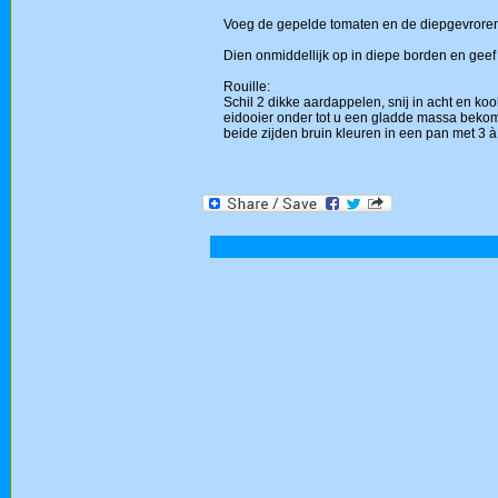
Voeg de gepelde tomaten en de diepgevroren 
Dien onmiddellijk op in diepe borden en geef e
Rouille:
Schil 2 dikke aardappelen, snij in acht en ko
eidooier onder tot u een gladde massa bekomt.
beide zijden bruin kleuren in een pan met 3 à 4