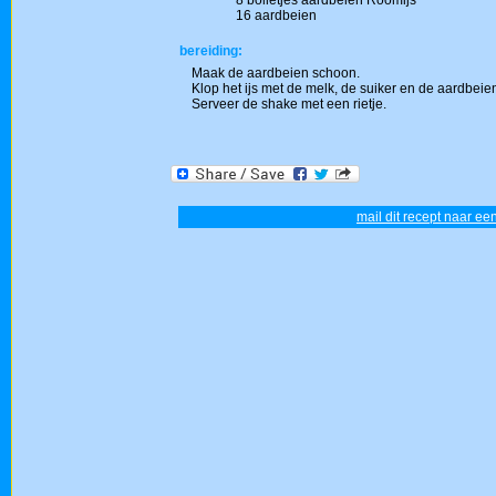
8 bolletjes aardbeien Roomijs
16 aardbeien
bereiding:
Maak de aardbeien schoon.
Klop het ijs met de melk, de suiker en de aardbeie
Serveer de shake met een rietje.
mail dit recept naar een