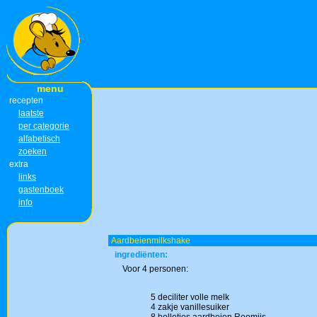
menu
recepten
laatste
per categorie
alfabetisch
zoeken
extra
links
gastenboek
info
Aardbeienmilkshake
ingrediënten:
Voor 4 personen:
5 deciliter volle melk
4 zakje vanillesuiker