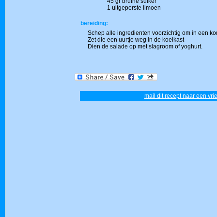
45 gr bruine suiker
1 uitgeperste limoen
bereiding:
Schep alle ingredienten voorzichtig om in een k
Zet die een uurtje weg in de koelkast
Dien de salade op met slagroom of yoghurt.
mail dit recept naar een vri