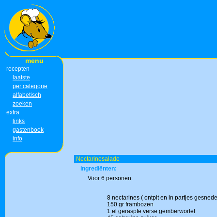
menu
recepten
laatste
per categorie
alfabetisch
zoeken
extra
links
gastenboek
info
Nectarinesalade
ingrediënten:
Voor 6 personen:
8 nectarines ( ontpit en in partjes gesned
150 gr frambozen
1 el geraspte verse gemberwortel