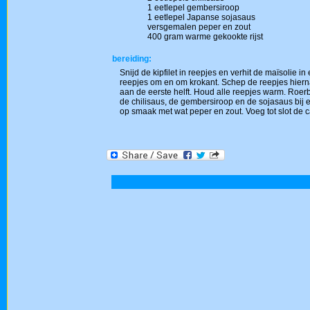
1 eetlepel gembersiroop
1 eetlepel Japanse sojasaus
versgemalen peper en zout
400 gram warme gekookte rijst
bereiding:
Snijd de kipfilet in reepjes en verhit de maïsolie i
reepjes om en om krokant. Schep de reepjes hiern
aan de eerste helft. Houd alle reepjes warm. Roe
de chilisaus, de gembersiroop en de sojasaus bij e
op smaak met wat peper en zout. Voeg tot slot de 