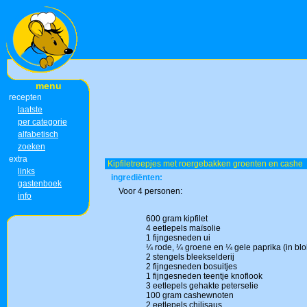
menu
recepten
laatste
per categorie
alfabetisch
zoeken
extra
Kipfiletreepjes met roergebakken groenten en cashe
links
ingrediënten:
gastenboek
Voor 4 personen:
info
600 gram kipfilet
4 eetlepels maïsolie
1 fijngesneden ui
¼ rode, ¼ groene en ¼ gele paprika (in bl
2 stengels bleekselderij
2 fijngesneden bosuitjes
1 fijngesneden teentje knoflook
3 eetlepels gehakte peterselie
100 gram cashewnoten
2 eetlepels chilisaus