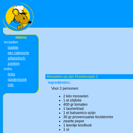
menu
recepten
laatste
per categorie
alfabetisch
zoeken
extra
links
Mosselen op zijn Provencaals 2
gastenboek
ingrediënten:
info
Voor 2 personen:
2 kilo mosselen
1 el olijfolie
400 gr tomaten
1 laurierblad
1 el balsamico-azijn
30 gr provencaalse kruidenmix
zwarte peper
1 teentje knoflook
1 ui