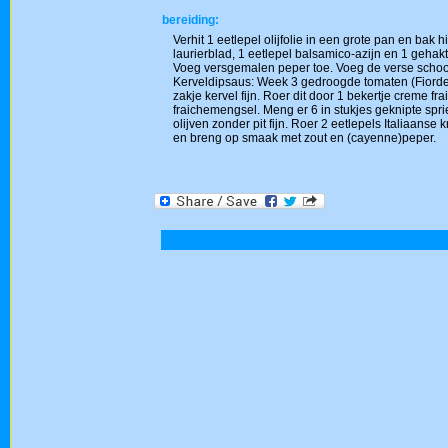
bereiding:
Verhit 1 eetlepel olijfolie in een grote pan en ba
laurierblad, 1 eetlepel balsamico-azijn en 1 gehak
Voeg versgemalen peper toe. Voeg de verse schoo
Kerveldipsaus: Week 3 gedroogde tomaten (Fiordel
zakje kervel fijn. Roer dit door 1 bekertje creme f
fraichemengsel. Meng er 6 in stukjes geknipte sp
olijven zonder pit fijn. Roer 2 eetlepels Italiaans
en breng op smaak met zout en (cayenne)peper.