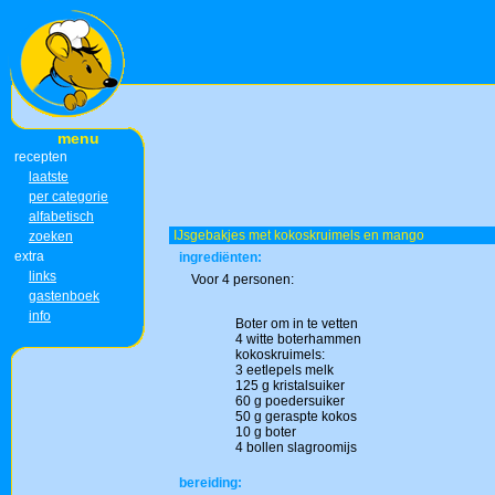
menu
recepten
laatste
per categorie
alfabetisch
IJsgebakjes met kokoskruimels en mango
zoeken
extra
ingrediënten:
links
Voor 4 personen:
gastenboek
info
Boter om in te vetten
4 witte boterhammen
kokoskruimels:
3 eetlepels melk
125 g kristalsuiker
60 g poedersuiker
50 g geraspte kokos
10 g boter
4 bollen slagroomijs
bereiding: