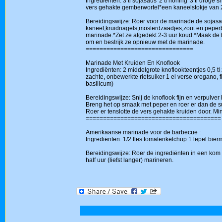
Ingrediënten: 3 tl sojasaus*2 tl honing*3 tl droge s
vers gehakte gemberwortel*een kaneelstokje van 2,
Bereidingswijze: Roer voor de marinade de sojasa
kaneel,kruidnagels,mosterdzaadjes,zout en peperbo
marinade.*Zet ze afgedekt 2-3 uur koud.*Maak de ba
om en bestrijk ze opnieuw met de marinade.
===============================
Marinade Met Kruiden En Knoflook
Ingrediënten: 2 middelgrote knoflookteentjes 0,5 tl
zachte, onbewerkte rietsuiker 1 el verse oregano, f
basilicum)
Bereidingswijze: Snij de knoflook fijn en verpulver
Breng het op smaak met peper en roer er dan de sui
Roer er tenslotte de vers gehakte kruiden door. M
=======================================
Amerikaanse marinade voor de barbecue :
Ingrediënten: 1/2 fles tomatenketchup 1 lepel bier
Bereidingswijze: Roer de ingrediënten in een kom t
half uur (liefst langer) marineren.