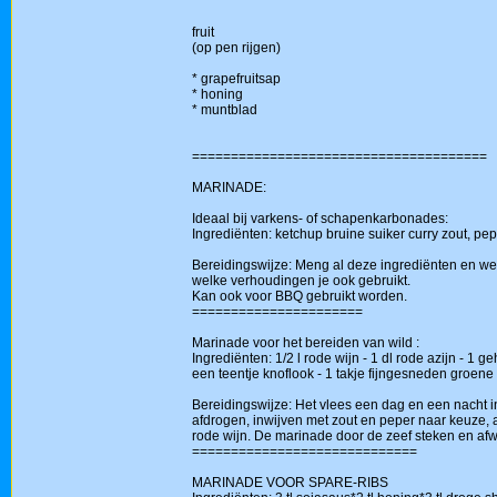
fruit
(op pen rijgen)
* grapefruitsap
* honing
* muntblad
======================================
MARINADE:
Ideaal bij varkens- of schapenkarbonades:
Ingrediënten: ketchup bruine suiker curry zout, pep
Bereidingswijze: Meng al deze ingrediënten en we
welke verhoudingen je ook gebruikt.
Kan ook voor BBQ gebruikt worden.
======================
Marinade voor het bereiden van wild :
Ingrediënten: 1/2 l rode wijn - 1 dl rode azijn - 1 g
een teentje knoflook - 1 takje fijngesneden groene
Bereidingswijze: Het vlees een dag en een nacht i
afdrogen, inwijven met zout en peper naar keuze,
rode wijn. De marinade door de zeef steken en af
=============================
MARINADE VOOR SPARE-RIBS