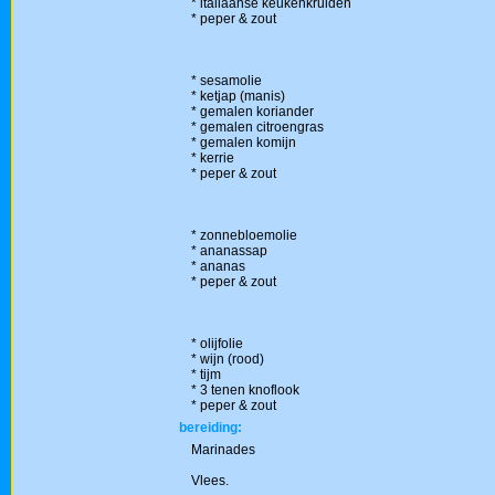
* italiaanse keukenkruiden
* peper & zout
* sesamolie
* ketjap (manis)
* gemalen koriander
* gemalen citroengras
* gemalen komijn
* kerrie
* peper & zout
* zonnebloemolie
* ananassap
* ananas
* peper & zout
* olijfolie
* wijn (rood)
* tijm
* 3 tenen knoflook
* peper & zout
bereiding:
Marinades
Vlees.