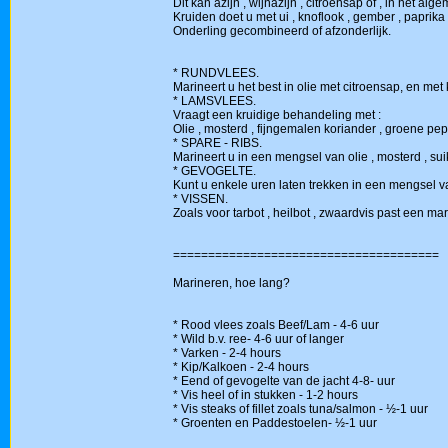
Dit kan azijn , wijnazijn , citroensap of , in het alg
Kruiden doet u met ui , knoflook , gember , paprika , 
Onderling gecombineerd of afzonderlijk.
* RUNDVLEES.
Marineert u het best in olie met citroensap, en met k
* LAMSVLEES.
Vraagt een kruidige behandeling met :
Olie , mosterd , fijngemalen koriander , groene p
* SPARE - RIBS.
Marineert u in een mengsel van olie , mosterd , su
* GEVOGELTE.
Kunt u enkele uren laten trekken in een mengsel van 
* VISSEN.
Zoals voor tarbot , heilbot , zwaardvis past een ma
======================================
Marineren, hoe lang?
* Rood vlees zoals Beef/Lam - 4-6 uur
* Wild b.v. ree- 4-6 uur of langer
* Varken - 2-4 hours
* Kip/Kalkoen - 2-4 hours
* Eend of gevogelte van de jacht 4-8- uur
* Vis heel of in stukken - 1-2 hours
* Vis steaks of fillet zoals tuna/salmon - ½-1 uur
* Groenten en Paddestoelen- ½-1 uur