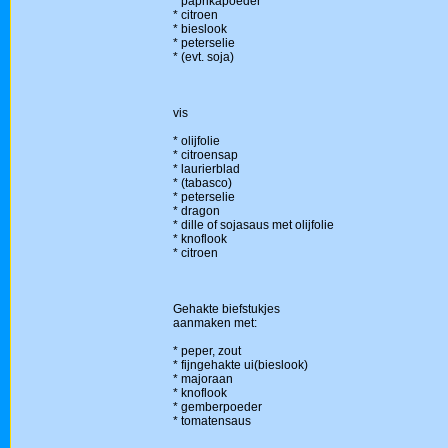
* paprikapoeder
* citroen
* bieslook
* peterselie
* (evt. soja)
vis
* olijfolie
* citroensap
* laurierblad
* (tabasco)
* peterselie
* dragon
* dille of sojasaus met olijfolie
* knoflook
* citroen
Gehakte biefstukjes
aanmaken met:
* peper, zout
* fijngehakte ui(bieslook)
* majoraan
* knoflook
* gemberpoeder
* tomatensaus