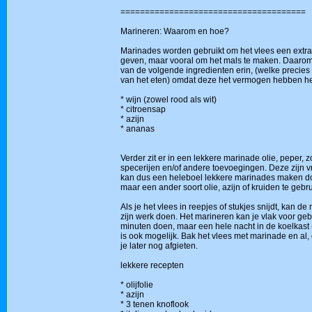
======================================
Marineren: Waarom en hoe?
Marinades worden gebruikt om het vlees een extra
geven, maar vooral om het mals te maken. Daarom 
van de volgende ingredienten erin, (welke precies h
van het eten) omdat deze het vermogen hebben het
* wijn (zowel rood als wit)
* citroensap
* azijn
* ananas
Verder zit er in een lekkere marinade olie, peper, z
specerijen en/of andere toevoegingen. Deze zijn vri
kan dus een heleboel lekkere marinades maken d
maar een ander soort olie, azijn of kruiden te gebr
Als je het vlees in reepjes of stukjes snijdt, kan d
zijn werk doen. Het marineren kan je vlak voor geb
minuten doen, maar een hele nacht in de koelkast 
is ook mogelijk. Bak het vlees met marinade en al, 
je later nog afgieten.
lekkere recepten
* olijfolie
* azijn
* 3 tenen knoflook