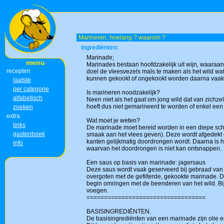
Marineren, hoelang ? waarom ?
ingrediënten:
Marinade;
menu
Marinades bestaan hoofdzakelijk uit wijn, waara
recepten
doel de vleesvezels mals te maken als het wild wa
kunnen gekookt of ongekookt worden daarna vaak ge
laatste
per categorie
Is marineren noodzakelijk?
alfabetisch
Neen niet als het gaat om jong wild dat van zichz
hoeft dus niet gemarineerd te worden of enkel ee
zoeken
extra
Wat moet je weten?
links
De marinade moet bereid worden in een diepe schot
gastenboek
smaak aan het vlees geven). Deze wordt afgedekt e
kanten gelijkmatig doordrongen wordt. Daarna is h
info
waarvan het doordrongen is niet kan ontsnappen.
Een saus op basis van marinade: jagersaus
Deze saus wordt vaak geserveerd bij gebraad van 
overgoten met de gefilterde, gekookte marinade. Da
begin omringen met de beenderen van het wild. Bij
voegen.
==================================
BASISINGREDIËNTEN.
De basisingrediënten van een marinade zijn olie en