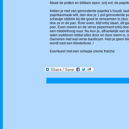
Maak de potten en blikken open, snij evt. de paprik
Indien je niet van geroosterde paprika’s houdt, la
paprikasmaak wilt, dan doe je 1 pot geroosterde pa
scheutje olijfolie bij die goed te verwarmen is (dus g
doe ze in de pan. Roer even, blijf erbij staan, dit 
pan. Even roeren en de verse pepermunt erbij doen
een middelhoog vuur. Nu kun je, afhankelijk van de 
laten sudderen totdat alles door en door warm is, of
Garneren met wat verse basilicum. Heb je geen blen
wordt vast een kliederboel..!
Eventueel met een schepje creme fraiche.