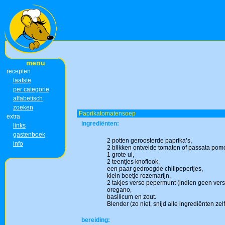
menu
recepten
laatste
per categorie
alfabetisch
zoeken
Paprikatomatensoep
extra
ingrediënten:
links
gastenboek
2 potten geroosterde paprika’s,
info
2 blikken ontvelde tomaten of passata pom
1 grote ui,
2 teentjes knoflook,
een paar gedroogde chilipepertjes,
klein beetje rozemarijn,
2 takjes verse pepermunt (indien geen ver
oregano,
basilicum en zout.
Blender (zo niet, snijd alle ingrediënten zelf 
bereiding: