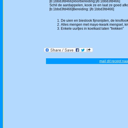
[b:1bbd3fd466]Voorbereiding:[/b:1bbd3fd466]
Schil de aardappelen, kook ze en laat ze goed a
[b:1bbd3fd466]Bereiding: [/b:1bbd3fd466]
De uien en bieslook fijnsnijden, de knoflook 
Alles mengen met mayo-kwark mengsel, kr
Enkele uurtjes in koelkast laten "trekken"
mail dit recept naa