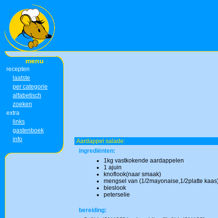
menu
recepten
laatste
per categorie
alfabetisch
zoeken
extra
links
gastenboek
info
Aardappel salade:
ingrediënten:
1kg vastkokende aardappelen
1 ajuin
knoflook(naar smaak)
mengsel van (1/2mayonaise,1/2platte kaas
bieslook
peterselie
bereiding: