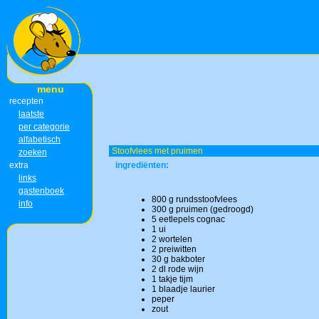
menu
recepten
laatste
per categorie
alfabetisch
Stoofvlees met pruimen
zoeken
extra
ingrediënten:
links
gastenboek
800 g rundsstoofvlees
info
300 g pruimen (gedroogd)
5 eetlepels cognac
1 ui
2 wortelen
2 preiwitten
30 g bakboter
2 dl rode wijn
1 takje tijm
1 blaadje laurier
peper
zout