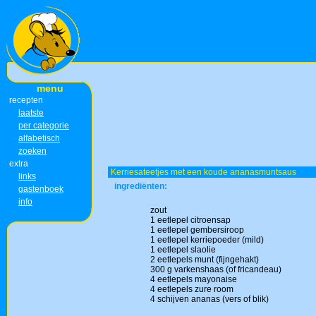
menu
recepten
laatste
per categorie
alfabetisch
zoeken
extra
Kerriesateetjes met een koude ananasmuntsaus
links
ingrediënten:
gastenboek
info
zout
1 eetlepel citroensap
1 eetlepel gembersiroop
1 eetlepel kerriepoeder (mild)
1 eetlepel slaolie
2 eetlepels munt (fijngehakt)
300 g varkenshaas (of fricandeau)
4 eetlepels mayonaise
4 eetlepels zure room
4 schijven ananas (vers of blik)