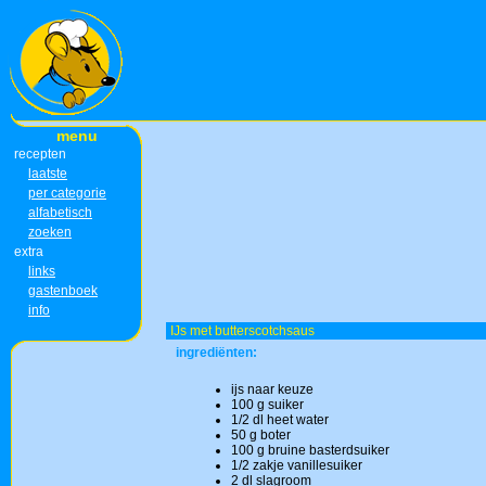
menu
recepten
laatste
per categorie
alfabetisch
zoeken
extra
links
gastenboek
info
IJs met butterscotchsaus
ingrediënten:
ijs naar keuze
100 g suiker
1/2 dl heet water
50 g boter
100 g bruine basterdsuiker
1/2 zakje vanillesuiker
2 dl slagroom