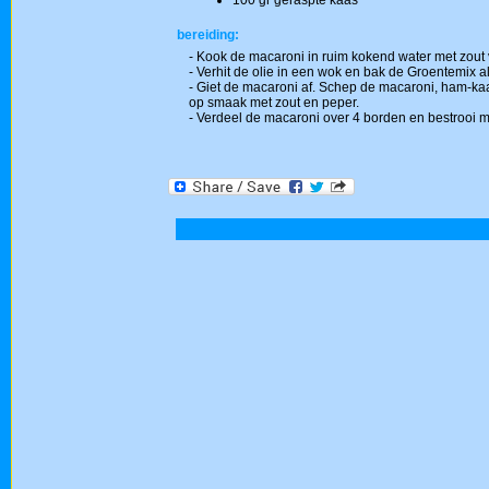
100 gr geraspte kaas
bereiding:
- Kook de macaroni in ruim kokend water met zout
- Verhit de olie in een wok en bak de Groentemix
- Giet de macaroni af. Schep de macaroni, ham-k
op smaak met zout en peper.
- Verdeel de macaroni over 4 borden en bestrooi m