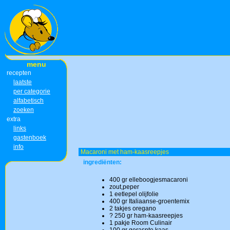
menu
recepten
laatste
per categorie
alfabetisch
zoeken
extra
links
gastenboek
info
Macaroni met ham-kaasreepjes
ingrediënten:
400 gr elleboogjesmacaroni
zout,peper
1 eetlepel olijfolie
400 gr Italiaanse-groentemix
2 takjes oregano
? 250 gr ham-kaasreepjes
1 pakje Room Culinair