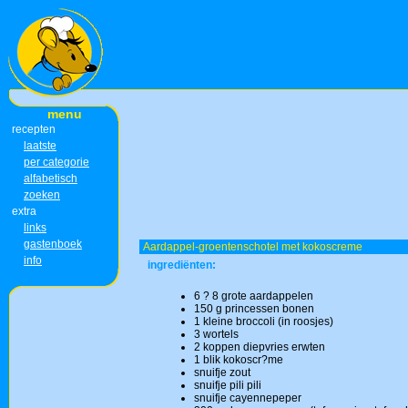
menu
recepten
laatste
per categorie
alfabetisch
zoeken
extra
links
gastenboek
Aardappel-groentenschotel met kokoscreme
info
ingrediënten:
6 ? 8 grote aardappelen
150 g princessen bonen
1 kleine broccoli (in roosjes)
3 wortels
2 koppen diepvries erwten
1 blik kokoscr?me
snuifje zout
snuifje pili pili
snuifje cayennepeper