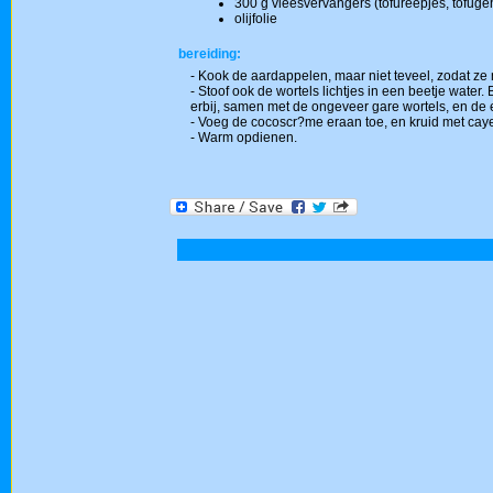
300 g vleesvervangers (tofureepjes, tofuge
olijfolie
bereiding:
- Kook de aardappelen, maar niet teveel, zodat ze ni
- Stoof ook de wortels lichtjes in een beetje wate
erbij, samen met de ongeveer gare wortels, en de 
- Voeg de cocoscr?me eraan toe, en kruid met caye
- Warm opdienen.