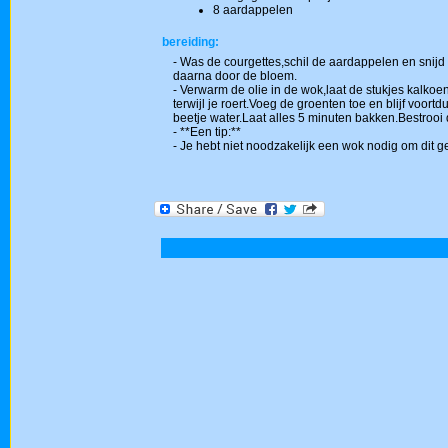
8 aardappelen
bereiding:
- Was de courgettes,schil de aardappelen en snijd 
daarna door de bloem.
- Verwarm de olie in de wok,laat de stukjes kalko
terwijl je roert.Voeg de groenten toe en blijf voo
beetje water.Laat alles 5 minuten bakken.Bestrooi 
- **Een tip:**
- Je hebt niet noodzakelijk een wok nodig om dit g