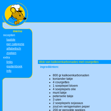
menu
recepten
laatste
per categorie
alfabetisch
zoeken
extra
links
Wok van kalkoenkarbonades met courgettes
gastenboek
ingrediënten:
info
800 gr kalkoenkarbonaden
koriander takje
4 courgettes
1 soeplepel bloem
4 soeplepels olie
munt takje
peterselie takje
3 uien
2 soeplepels sojasaus
zout en versgemalen peper
200 gr gerookte spekjes