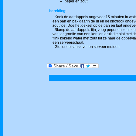
peper en zout.
bereiding:
- Kook de aardappels ongeveer 15 minuten in water m
een pan en bak daarin de ui en de knoflook ongev
zout toe. Doe het deksel op de pan en laat ongeve
- Stamp de aardappels fijn, voeg peper en zout toe
van ter grootte van een kers en druk die plat met
flink kokend water met zout tot ze naar de oppervl
een serveerschaal.
- Giet er de saus over en serveer meteen.