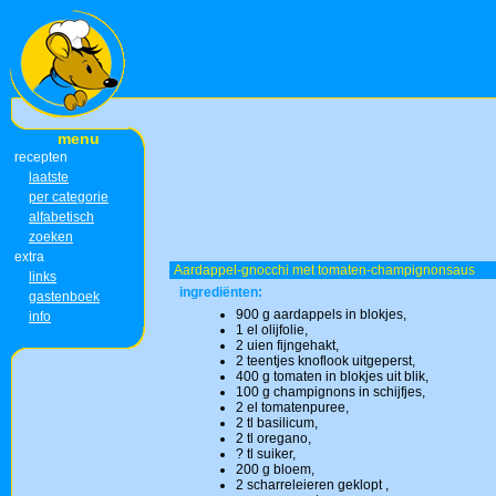
menu
recepten
laatste
per categorie
alfabetisch
zoeken
extra
Aardappel-gnocchi met tomaten-champignonsaus
links
ingrediënten:
gastenboek
900 g aardappels in blokjes,
info
1 el olijfolie,
2 uien fijngehakt,
2 teentjes knoflook uitgeperst,
400 g tomaten in blokjes uit blik,
100 g champignons in schijfjes,
2 el tomatenpuree,
2 tl basilicum,
2 tl oregano,
? tl suiker,
200 g bloem,
2 scharreleieren geklopt ,