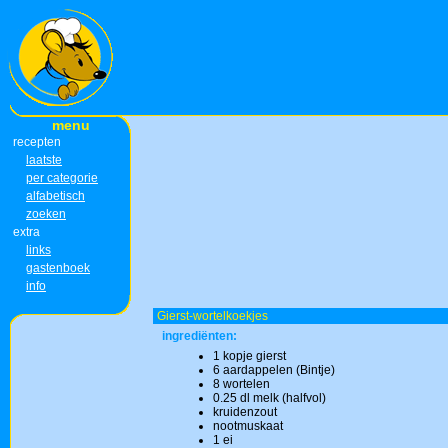
menu
recepten
laatste
per categorie
alfabetisch
zoeken
extra
links
gastenboek
info
Gierst-wortelkoekjes
ingrediënten:
1 kopje gierst
6 aardappelen (Bintje)
8 wortelen
0.25 dl melk (halfvol)
kruidenzout
nootmuskaat
1 ei