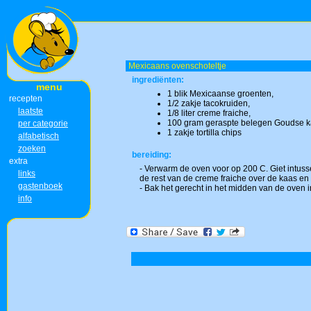
Mexicaans ovenschoteltje
ingrediënten:
menu
1 blik Mexicaanse groenten,
recepten
1/2 zakje tacokruiden,
laatste
1/8 liter creme fraiche,
100 gram geraspte belegen Goudse k
per categorie
1 zakje tortilla chips
alfabetisch
zoeken
bereiding:
extra
- Verwarm de oven voor op 200 C. Giet intuss
links
de rest van de creme fraiche over de kaas en 
gastenboek
- Bak het gerecht in het midden van de oven 
info