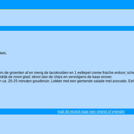
aas,
en de groenten af en meng de tacokruiden en 1 eetlepel creme fraiche erdoor; sche
strijk de room glad; strooi dan de chips en vervolgens de kaas erover.
in ca. 20-25 minuten goudbruin. Lekker met een gemende salade met avocado. Eet s
mail dit recept naar een vriend of vriendin