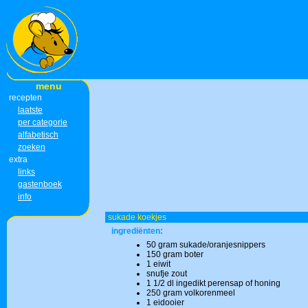
menu
recepten
laatste
per categorie
alfabetisch
zoeken
extra
links
gastenboek
info
sukade koekjes
ingrediënten:
50 gram sukade/oranjesnippers
150 gram boter
1 eiwit
snufje zout
1 1/2 dl ingedikt perensap of honing
250 gram volkorenmeel
1 eidooier