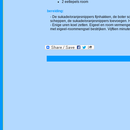
2 eetlepels room
bereiding:
- De sukade/oranjesnippers fijnhakken, de boter sc
scheppen, de sukade/oranjesnippers toevoegen. He
- Enige uren koel zetten. Eigeel en room vermengen
met eigeel-roommengsel bestrijken. Vijftien minu