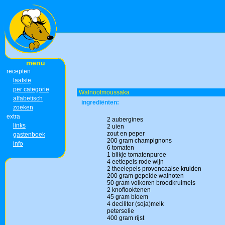
menu
recepten
laatste
per categorie
Walnootmoussaka
alfabetisch
ingrediënten:
zoeken
extra
2 aubergines
links
2 uien
zout en peper
gastenboek
200 gram champignons
info
6 tomaten
1 blikje tomatenpuree
4 eetlepels rode wijn
2 theelepels provencaalse kruiden
200 gram gepelde walnoten
50 gram volkoren broodkruimels
2 knoflooktenen
45 gram bloem
4 deciliter (soja)melk
peterselie
400 gram rijst