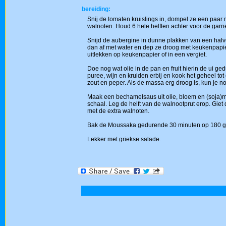
bereiding:
Snij de tomaten kruislings in, dompel ze een paar m
walnoten. Houd 6 hele helften achter voor de garne
Snijd de aubergine in dunne plakken van een halve 
dan af met water en dep ze droog met keukenpapier
uitlekken op keukenpapier of in een vergiet.
Doe nog wat olie in de pan en fruit hierin de ui 
puree, wijn en kruiden erbij en kook het geheel t
zout en peper. Als de massa erg droog is, kun je no
Maak een bechamelsaus uit olie, bloem en (soja)m
schaal. Leg de helft van de walnootprut erop. Giet
met de extra walnoten.
Bak de Moussaka gedurende 30 minuten op 180 grad
Lekker met griekse salade.