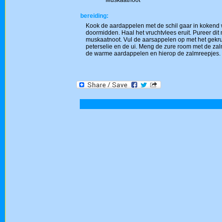
Muskaatnoot
bereiding:
Kook de aardappelen met de schil gaar in kokend w
doormidden. Haal het vruchtvlees eruit. Pureer di
muskaatnoot. Vul de aarsappelen op met het gekru
peterselie en de ui. Meng de zure room met de zalm
de warme aardappelen en hierop de zalmreepjes. 