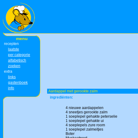
menu
recepten
laatste
per categorie
alfabetisch
zoeken
extra
links
gastenboek
info
Aardappel met gerookte zalm
ingrediënten:
4 nieuwe aardappelen
4 sneetjes gerookte zalm
1 soeplepel gehakte peterselie
1 soeplepel gehakte ui
4 soeplepels zure room
1 soeplepel zalmeitjes
Boter