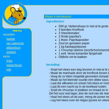
Migas à alentejanaI
ingrediënten:
500 gr. Varkenshaas in niet al te gro
3 teentjes Knoflook
menu
3 Vleestomaten
recepten
2 Rode paprika's
laatste
1 theel. Paprikapoeder
per categorie
Zout en gemalen peper
1 kg Aardappelpuree
alfabetisch
1 Chouriqo (kleine (soort)chorizoworst
zoeken
1 eetl. Verse koriander fijngehakt
extra
Olijfolie om te bakken
links
bereiding:
gastenboek
info
- Snijd het vlees een dag tevoren in niet al te
- Maak de marinade door de knoflook boven e
- Voeg de zo klein mogelijk gesneden tomaat 
- Maak op het kleinste vuurtje een dikke saus.
- Laat die afkoelen en smeer het vlees er ro
- Laat dit een nacht op in de koelkast rusten.
- Snijd de chouriqo in plakken en braad ze in 
Zet het vuur wat lager, doe de rest van de mar
- Haal het vlees uit de pan, meng de puree 
- Leg het vlees over de migas (puree en vlee