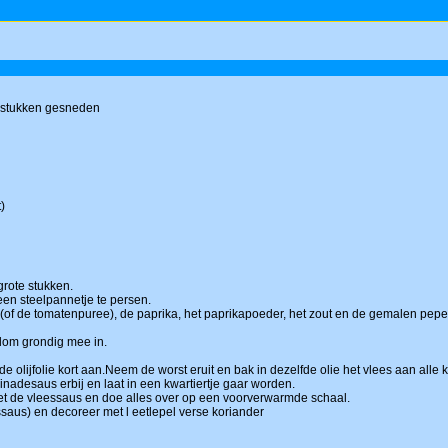
te stukken gesneden
)
 grote stukken.
en steelpannetje te persen.
(of de tomatenpuree), de paprika, het paprikapoeder, het zout en de gemalen pepe
ndom grondig mee in.
de olijfolie kort aan.Neem de worst eruit en bak in dezelfde olie het vlees aan alle 
inadesaus erbij en laat in een kwartiertje gaar worden.
met de vleessaus en doe alles over op een voorverwarmde schaal.
ssaus) en decoreer met l eetlepel verse koriander