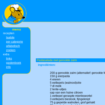
menu
recepten
laatste
per categorie
alfabetisch
zoeken
extra
links
Pastasalade met gerookte zalm
gastenboek
ingrediënten:
info
200 g gerookte zalm (alternatief: gerookte fo
150 g eierpasta
4 eieren
5 eetlepels (walnoot)olie
? dl melk
2 lente-uitjes
sap van een halve citroen
1 eetlepel geraspte mierikswortel
3 eetlepels bieslook, fijngeknipt
75 g gepelde walnoten, grof gehakt