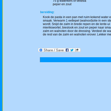
75 g waterkers of veldsla
peper en zout
bereiding:
Kook de pasta in een pan met ruim kokend water en
smaak. Verwarm 1 eetlepel (walnoot)olie in een stee
wordt. Snijd de zalm in brede repen en de lente-ui 
mierikswortel, bieslook en zout en peper naar smaak
zalm en walnoten door de dressing. Verdeel de wat
de rest van de zalm en walnoten erover. Lekker me