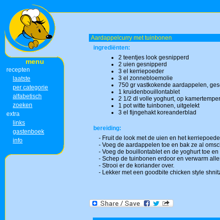
Aardappelcurry met tuinbonen
ingrediënten:
2 teentjes look gesnipperd
menu
2 uien gesnipperd
recepten
3 el kerriepoeder
3 el zonnebloemolie
laatste
750 gr vastkokende aardappelen, ges
per categorie
1 kruidenbouillontablet
alfabetisch
2 1/2 dl volle yoghurt, op kamertempe
zoeken
1 pot witte tuinbonen, uitgelekt
3 el fijngehakt koreanderblad
extra
links
bereiding:
gastenboek
- Fruit de look met de uien en het kerriepoede
info
- Voeg de aardappelen toe en bak ze al om
- Voeg de bouillontablet en de yoghurt toe en
- Schep de tuinbonen erdoor en verwarm all
- Strooi er de koriander over.
- Lekker met een goodbite chicken style shnit